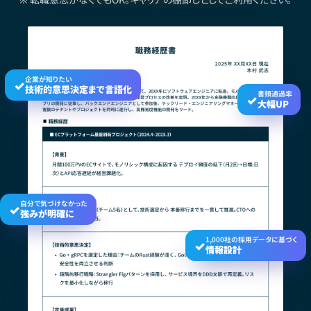
企業が知りたい
✓
技術的意思決定まで言語化
書類通過率
✓
大幅UP
自分で気づけなかった
✓
強みが明確に
1,000社の採用データに基づく
✓
情報設計