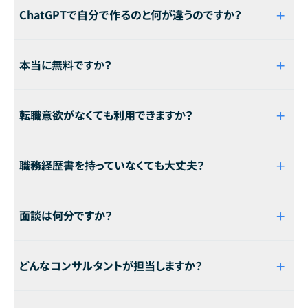
+
ChatGPTで自分で作るのと何が違うのですか？
AIは入力された情報しか処理できません。プロのコンサルタン
+
本当に無料ですか？
トによるインタビューで「自分では言語化できなかった経験」
を引き出し、それをAIが構造化します。材料の質が根本的に違
β版期間中は、面談から職務経歴書の納品まですべて無料で
います。
+
転職意欲がなくても利用できますか？
す。後から料金を請求することは一切ありません。安心してご
利用ください。
もちろんです。「キャリアの棚卸し」「自分の市場価値を知る」目
+
職務経歴書を持っていなくても大丈夫？
的でのご利用も歓迎しています。転職を前提とした無理な営
業は一切行いません。
問題ありません。現職の業務内容のメモ書きや箇条書きレベ
+
面談は何分ですか？
ルの情報があれば、面談を通じて一緒に職務経歴書を作成し
ます。
オンラインで30分です。事前にご提出いただいた情報をもと
+
どんなコンサルタントが担当しますか？
に、専門コンサルタントがあなたのキャリアを深掘りします。
エンジニア・PdM採用に精通した専属キャリアコンサルタント