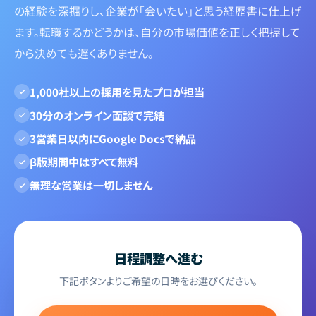
の経験を深掘りし、企業が「会いたい」と思う経歴書に仕上げ
ます。転職するかどうかは、自分の市場価値を正しく把握して
から決めても遅くありません。
1,000社以上の採用を見たプロが担当
✓
30分のオンライン面談で完結
✓
3営業日以内にGoogle Docsで納品
✓
β版期間中はすべて無料
✓
無理な営業は一切しません
✓
日程調整へ進む
下記ボタンよりご希望の日時をお選びください。