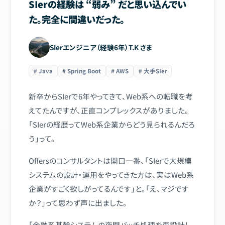
SIerの経験は “弱み” だと思い込んでい
た。完全に間違いだった。
SIerエンジニア（経験6年）T.K さま
# Java
# Spring Boot
# AWS
# 大手SIer
新卒からSIerで6年やってきて、Web系への転職を考
えてたんですが、正直コンプレックスがありました。
「SIerの経歴ってWeb系企業からどう見られるんだろ
う」って。
Offersのコンサルタントは開口一番、「SIerで大規模
システムの設計・運用をやってきた方は、実はWeb系
企業がすごく欲しがってるんです」と。「え、マジです
か？」って思わず声に出ました。
「金融系基幹システムの夜間バッチ処理を再設計し