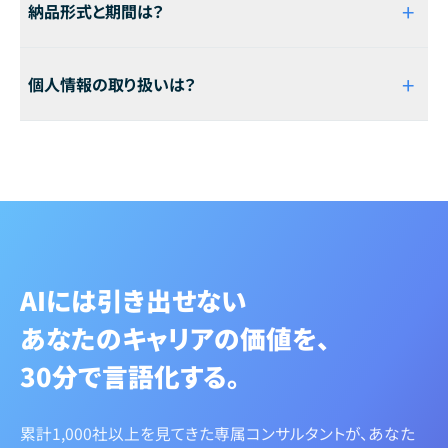
+
納品形式と期間は？
が担当します。累計1,000社以上の採用現場を見てきた知見を
もとにサポートします。
面談後3営業日以内にGoogle Docs形式で納品します。コメン
+
個人情報の取り扱いは？
ト機能での修正フィードバックにも対応しています。
ご入力いただいた個人情報は、プライバシーポリシーに基づき
厳重に管理します。面談および職務経歴書の作成以外の目的
で利用することはありません。
AIには引き出せない
あなたのキャリアの価値を、
30分で言語化する。
累計1,000社以上を見てきた専属コンサルタントが、あなた